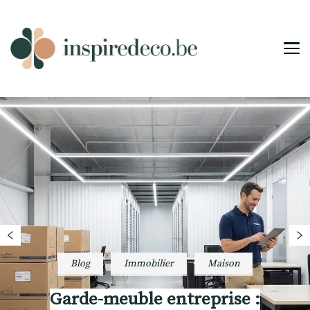
Inspiredeco
Inspirez, transformez votre espace
Blog
Immobilier
Maison
Garde-meuble entreprise :