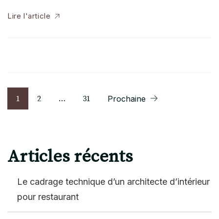
Lire l'article
Pagination
Page
Page
Page
1
2
…
31
Prochaine
des
publications
Articles récents
Le cadrage technique d’un architecte d’intérieur
pour restaurant