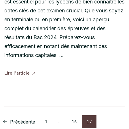
est essentiel pour les lycéens de bien connaître les
dates clés de cet examen crucial. Que vous soyez
en terminale ou en première, voici un aperçu
complet du calendrier des épreuves et des
résultats du Bac 2024. Préparez-vous
efficacement en notant dès maintenant ces
informations capitales. …
Lire l'article
Pagination
Page
Page
Page
Précédente
1
…
16
17